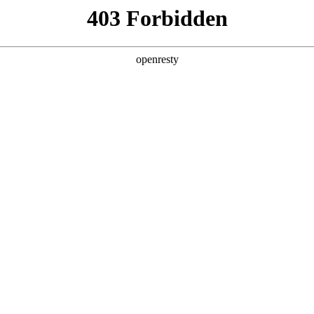
产品及服务
行业解决方案
合作伙伴
投资者关系
25年度亚洲品牌500强榜单
2025 / 08 / 13
制的“2025年度亚洲品牌500强榜单”正式发布，非凡国际数码凭借在